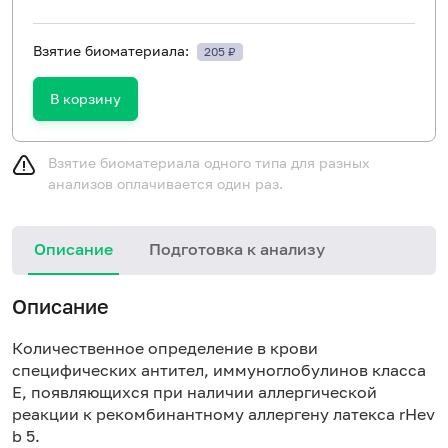
Взятие биоматериала:
205 ₽
В корзину
Взятие биоматериала одного типа для разных
анализов оплачивается один раз.
Описание
Подготовка к анализу
Н
Описание
Количественное определение в крови
специфических антител, иммуноглобулинов класса
E, появляющихся при наличии аллергической
реакции к рекомбинантному аллергену латекса rHev
b 5.