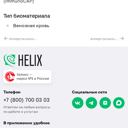
(ImmunoCAP)
Тип биоматериала
Венозная кровь
Аллергокомпонент k217 - латекс rHev b 3, IgE (ImmunoCAP)
Аллергокомпонент k220 - латекс rHev b 6.02, IgE (ImmunoCAP)
Телефон
Социальные сети
+7 (800) 700 03 03
Ответим на любые вопросы
по работе и услугам
В приложении удобнее