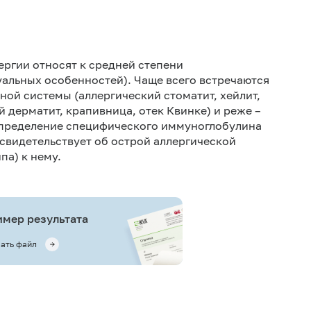
Не кури
ергии относят к средней степени
уальных особенностей). Чаще всего встречаются
ной системы (аллергический стоматит, хейлит,
ий дерматит, крапивница, отек Квинке) и реже –
 Определение специфического иммуноглобулина
свидетельствует об острой аллергической
па) к нему.
мер результата
ать файл