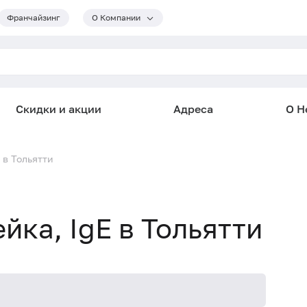
Франчайзинг
О Компании
Скидки и акции
Адреса
О He
 в Тольятти
йка, IgE в Тольятти