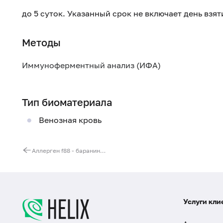
до 5 суток. Указанный срок не включает день взя
Методы
Иммуноферментный анализ (ИФА)
Тип биоматериала
Венозная кровь
Аллерген f88 - баранина, IgE
Услуги кли