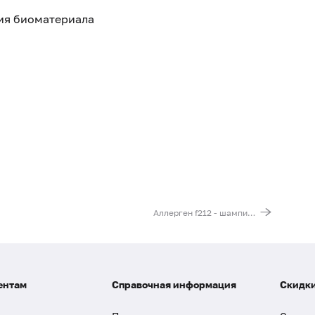
тия биоматериала
Аллерген f212 - шампиньоны, IgE
ентам
Справочная информация
Скидки