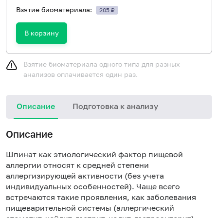
Взятие биоматериала:
205 ₽
В корзину
Взятие биоматериала одного типа для разных
анализов оплачивается один раз.
Описание
Подготовка к анализу
Н
Описание
Шпинат как этиологический фактор пищевой
аллергии относят к средней степени
аллергизирующей активности (без учета
индивидуальных особенностей). Чаще всего
встречаются такие проявления, как заболевания
пищеварительной системы (аллергический