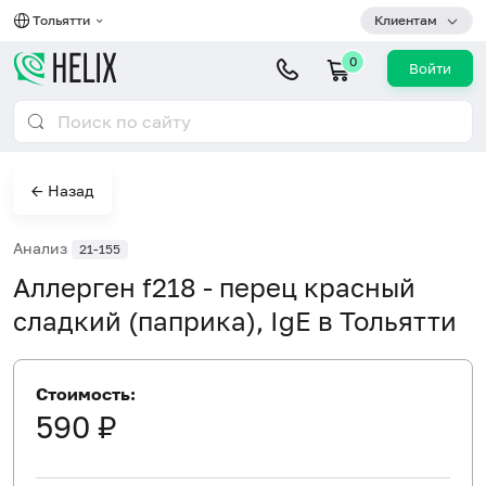
Тольятти
Клиентам
0
Войти
← Назад
Анализ
21-155
Аллерген f218 - перец красный
сладкий (паприка), IgE в Тольятти
Стоимость:
590 ₽