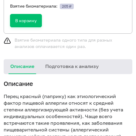
Взятие биоматериала:
205 ₽
В корзину
Взятие биоматериала одного типа для разных
анализов оплачивается один раз.
Описание
Подготовка к анализу
Н
Описание
Перец красный (паприку) как этиологический
фактор пищевой аллергии относят к средней
степени аллергизирующей активности (без учета
индивидуальных особенностей). Чаще всего
встречаются такие проявления, как заболевания
пищеварительной системы (аллергический