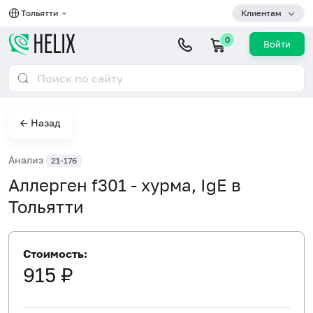
Тольятти
Клиентам
0
Войти
← Назад
Анализ
21-176
Аллерген f301 - хурма, IgE в
Тольятти
Стоимость:
915 ₽