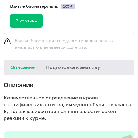
Взятие биоматериала:
205 ₽
В корзину
Взятие биоматериала одного типа для разных
анализов оплачивается один раз.
Описание
Подготовка к анализу
Н
Описание
Количественное определение в крови
специфических антител, иммуноглобулинов класса
E, появляющихся при наличии аллергической
реакции к хурме.