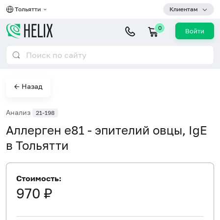
Тольятти
Клиентам
0
Войти
← Назад
Анализ
21-198
Аллерген e81 - эпителий овцы, IgE
в Тольятти
Стоимость:
970 ₽