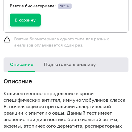
Взятие биоматериала:
205 ₽
В корзину
Взятие биоматериала одного типа для разных
анализов оплачивается один раз.
Описание
Подготовка к анализу
Н
Описание
Количественное определение в крови
специфических антител, иммуноглобулинов класса
E, появляющихся при наличии аллергической
реакции к эпителию овцы. Данный тест имеет
значение при диагностике бронхиальной астмы,
экземы, атопического дерматита, респираторных