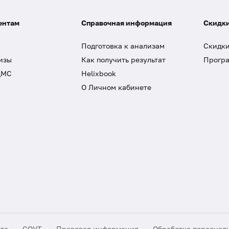
ентам
Справочная информация
Скидки
Подготовка к анализам
Скидки
изы
Как получить результат
Програ
ДМС
Helixbook
О Личном кабинете
йта
СОУТ
Правовая информация
Обработка персонал