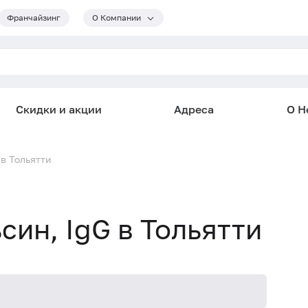
Франчайзинг
О Компании
Скидки и акции
Адреса
О He
 в Тольятти
син, IgG в Тольятти