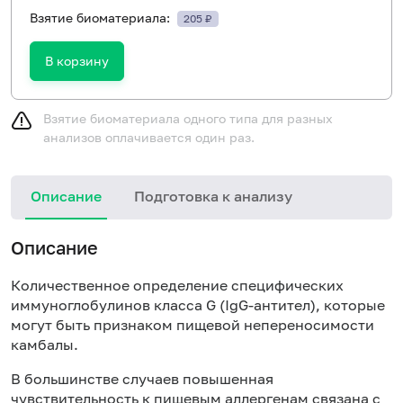
Взятие биоматериала:
205 ₽
В корзину
Взятие биоматериала одного типа для разных
анализов оплачивается один раз.
Описание
Подготовка к анализу
Н
Описание
Количественное определение специфических
иммуноглобулинов класса
G
(Ig
G
-антител), которые
могут быть признаком пищевой непереносимости
камбалы.
В большинстве случаев повышенная
чувствительность к пищевым аллергенам связана с