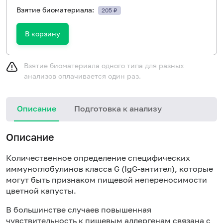
Взятие биоматериала:
205 ₽
В корзину
Взятие биоматериала одного типа для разных
анализов оплачивается один раз.
Описание
Подготовка к анализу
Н
Описание
Количественное определение специфических
иммуноглобулинов класса
G
(Ig
G
-антител), которые
могут быть признаком пищевой непереносимости
цветной капусты.
В большинстве случаев повышенная
чувствительность к пищевым аллергенам связана с