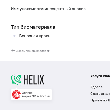
Иммунохемилюминесцентный анализ
Тип биоматериала
Венозная кровь
Смесь пищевых аллергенов № 13 (IgG): зеленый горошек, белая фасоль, морковь, картофель
Услуги кли
Адреса
Сдать анал
Прием по 