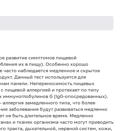
Не кури
рое развитие симптомов пищевой
ебления их в пищу). Особенно хорошо
е часто наблюдается медленное и скрытое
дукт. Данный тест используется для
енам панели. Непереносимость пищевых
 с пищевой аллергией и протекает по типу
х иммуноглобулинов G (IgG-опосредованных).
 аллергия замедленного типа, что более
ния заболевания будут развиваться медленно
жет не быть длительное время. Медленно
анах и тканях организма часто могут приводить
о тракта, дыхательной, нервной систем, кожи,