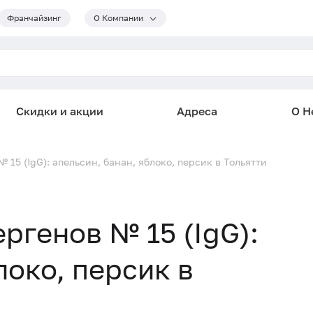
Франчайзинг
О Компании
Скидки и акции
Адреса
О He
15 (IgG): апельсин, банан, яблоко, персик в Тольятти
ргенов № 15 (IgG):
локо, персик в