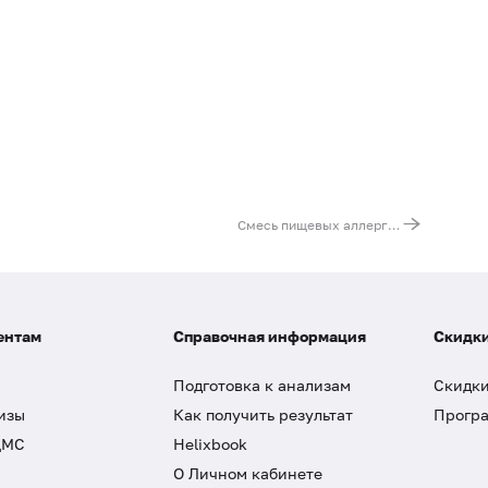
Смесь пищевых аллергенов № 24 (IgG): фундук, креветки, киви, банан
ентам
Справочная информация
Скидки
Подготовка к анализам
Скидки
изы
Как получить результат
Програ
ДМС
Helixbook
О Личном кабинете