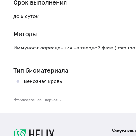
Срок выполнения
до 9 суток
Методы
Иммунофлюоресценция на твердой фазе (Immuno
Тип биоматериала
Венозная кровь
Аллерген e5 - перхоть собаки, IgE (ImmunoCAP)
Услуги кли