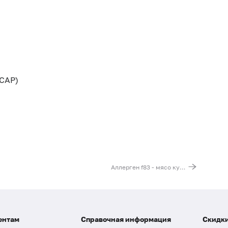
CAP)
Аллерген f83 - мясо курицы, IgE (ImmunoCAP)
ентам
Справочная информация
Скидки