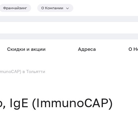
Франчайзинг
О Компании
Скидки и акции
Адреса
О He
ImmunoCAP) в Тольятти
о, IgE (ImmunoCAP)