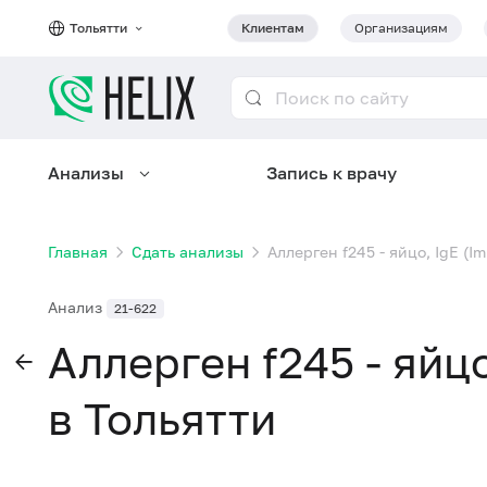
Тольятти
Клиентам
Организациям
Анализы
Запись к врачу
Главная
Сдать анализы
Аллерген f245 - яйцо, IgE (
Анализ
21-622
Аллерген f245 - яйц
в Тольятти