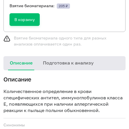
Взятие биоматериала:
205 ₽
В корзину
Взятие биоматериала одного типа для разных
анализов оплачивается один раз.
Описание
Подготовка к анализу
Н
Описание
Количественное определение в крови
специфических антител, иммуноглобулинов класса
E, появляющихся при наличии аллергической
реакции к пыльце полыни обыкновенной.
Синонимы