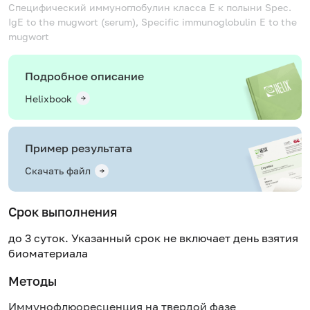
Специфический иммуноглобулин класса Е к полыни
Spec.
IgE to the mugwort (serum), Specific immunoglobulin E to the
mugwort
Подробное описание
Helixbook
Пример результата
Скачать файл
Срок выполнения
до 3 суток. Указанный срок не включает день взятия
биоматериала
Методы
Иммунофлюоресценция на твердой фазе