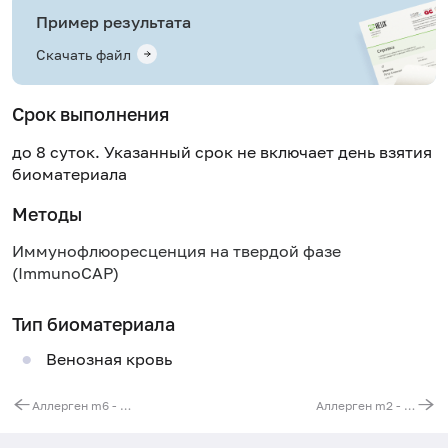
Пример результата
Скачать файл
Срок выполнения
до 8 суток. Указанный срок не включает день взятия
биоматериала
Методы
Иммунофлюоресценция на твердой фазе
(ImmunoCAP)
Тип биоматериала
Венозная кровь
Аллерген m6 - плесневый гриб Alternaria alternata, IgE (ImmunoCAP)
Аллерген m2 - кладоспорий травяной (Cladosporium herbarum), IgE (ImmunoCAP)