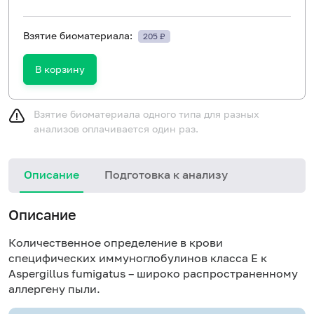
Взятие биоматериала:
205 ₽
В корзину
Взятие биоматериала одного типа для разных
анализов оплачивается один раз.
Описание
Подготовка к анализу
Н
Описание
Количественное определение в крови
специфических иммуноглобулинов класса E к
Aspergillus fumigatus – широко распространенному
аллергену пыли.