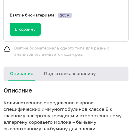
Взятие биоматериала:
205 ₽
В корзину
Взятие биоматериала одного типа для разных
анализов оплачивается один раз.
Описание
Подготовка к анализу
Н
Описание
Количественное определение в крови
специфических иммуноглобулинов класса E к
главному аллергену говядины и второстепенному
аллергену коровьего молока – бычьему
сывороточному альбумину для оценки