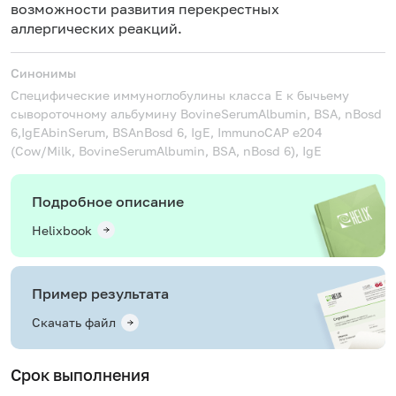
возможности развития перекрестных
аллергических реакций.
Синонимы
Специфические иммуноглобулины класса Е к бычьему
сывороточному альбумину
BovineSerumAlbumin, BSA, nBosd
6,IgEAbinSerum, BSAnBosd 6, IgE, ImmunoCAP e204
(Cow/Milk, BovineSerumAlbumin, BSA, nBosd 6), IgE
Подробное описание
Helixbook
Пример результата
Скачать файл
Срок выполнения