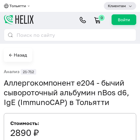
Тольятти
Клиентам
0
Войти
← Назад
Анализ
21-712
Аллергокомпонент e204 - бычий
сывороточный альбумин nBos d6,
IgE (ImmunoCAP) в Тольятти
Стоимость:
2890 ₽