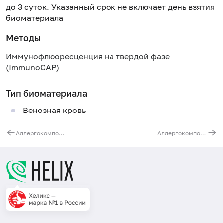
до 3 суток. Указанный срок не включает день взятия
биоматериала
Методы
Иммунофлюоресценция на твердой фазе
(ImmunoCAP)
Тип биоматериала
Венозная кровь
Аллергокомпонент f76 - альфа-лактальбумин nBos d 4, IgE (ImmunoCAP)
Аллергокомпонент f77 - бета-лактоглобулин nBos d 5, IgE (ImmunoCAP)