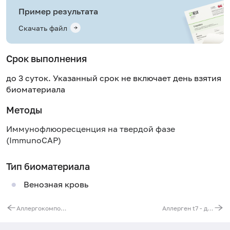
Пример результата
Скачать файл
Срок выполнения
до 3 суток. Указанный срок не включает день взятия
биоматериала
Методы
Иммунофлюоресценция на твердой фазе
(ImmunoCAP)
Тип биоматериала
Венозная кровь
Аллергокомпонент f77 - бета-лактоглобулин nBos d 5, IgE (ImmunoCAP)
Аллерген t7 - дуб, IgE (ImmunoCAP)