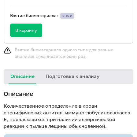
Взятие биоматериала:
205 ₽
В корзину
Взятие биоматериала одного типа для разных
анализов оплачивается один раз.
Описание
Подготовка к анализу
Н
Описание
Количественное определение в крови
специфических антител, иммуноглобулинов класса
E, появляющихся при наличии аллергической
реакции к пыльце лещины обыкновенной.