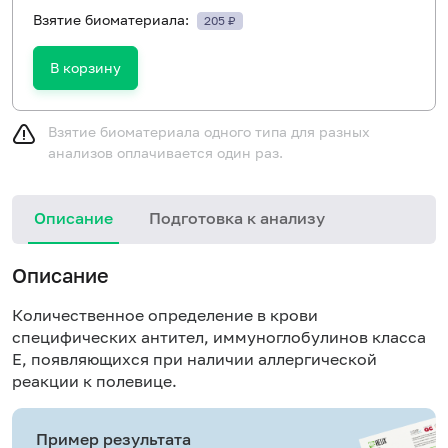
Взятие биоматериала:
205 ₽
В корзину
Взятие биоматериала одного типа для разных
анализов оплачивается один раз.
Описание
Подготовка к анализу
Н
Описание
Количественное определение в крови
специфических антител, иммуноглобулинов класса
E, появляющихся при наличии аллергической
реакции к полевице.
Пример результата