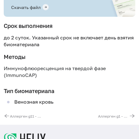
Скачать файл
Срок выполнения
до 2 суток. Указанный срок не включает день взятия
биоматериала
Методы
Иммунофлюоресценция на твердой фазе
(ImmunoCAP)
Тип биоматериала
Венозная кровь
Аллерген g11 - костер полевой, IgE (ImmunoCAP)
Аллерген g1 - колосок душистый, IgE (ImmunoCAP)