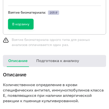
Взятие биоматериала:
205 ₽
В корзину
Взятие биоматериала одного типа для разных
анализов оплачивается один раз.
Описание
Подготовка к анализу
Н
Описание
Количественное определение в крови
специфических антител, иммуноглобулинов класса
E, появляющихся при наличии аллергической
реакции к пшенице культивированной.