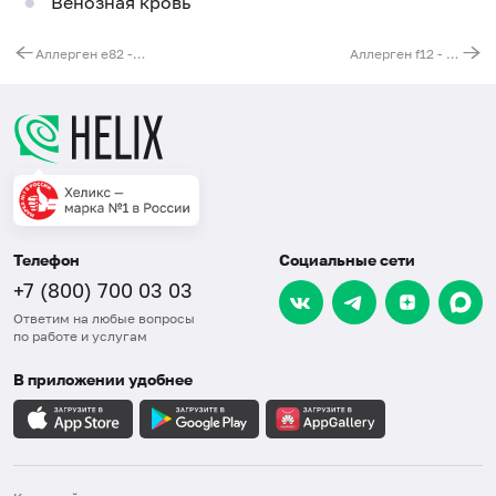
Венозная кровь
Аллерген e82 - кролик, эпителий, IgE (ImmunoCAP)
Аллерген f12 - горох, IgE (ImmunoCAP)
Телефон
Социальные сети
+7 (800) 700 03 03
Ответим на любые вопросы
по работе и услугам
В приложении удобнее