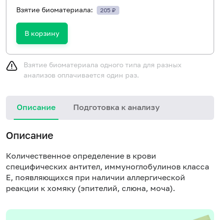
Взятие биоматериала:
205 ₽
В корзину
Взятие биоматериала одного типа для разных
анализов оплачивается один раз.
Описание
Подготовка к анализу
Н
Описание
Количественное определение в крови
специфических антител, иммуноглобулинов класса
E, появляющихся при наличии аллергической
реакции к хомяку (эпителий, слюна, моча).