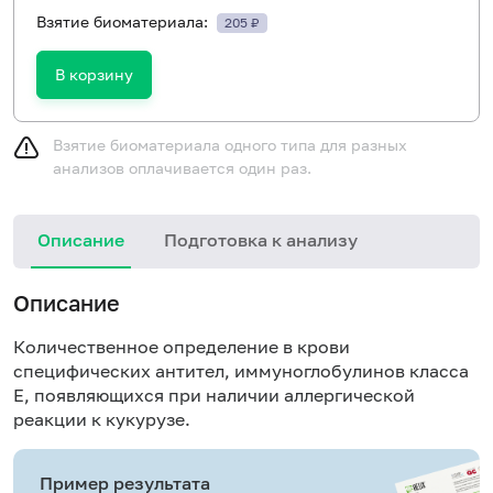
Взятие биоматериала:
205 ₽
В корзину
Взятие биоматериала одного типа для разных
анализов оплачивается один раз.
Описание
Подготовка к анализу
Н
Описание
Количественное определение в крови
специфических антител, иммуноглобулинов класса
E, появляющихся при наличии аллергической
реакции к кукурузе.
Пример результата