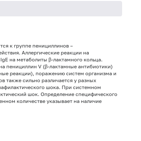
Не кури
ся к группе пенициллинов –
ействия. Аллергические реакции на
IgE на метаболиты β-лактамного кольца.
на пенициллин V (β-лактамные антибиотики)
тные реакции), поражению систем организма и
в также сильно различается у разных
анафилактического шока. При системном
актический шок. Определение специфического
енном количестве указывает на наличие