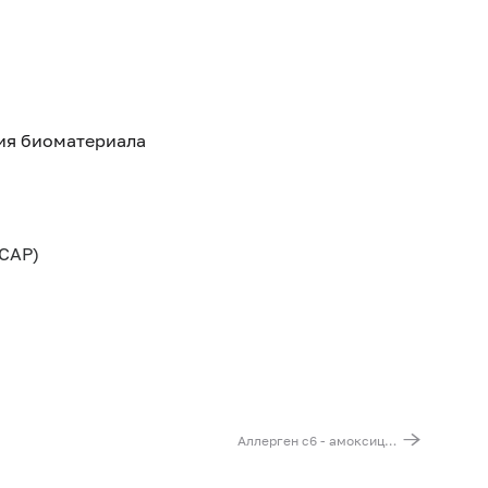
тия биоматериала
CAP)
Аллерген c6 - амоксициллин, IgE (ImmunoCAP)