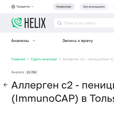
Тольятти
Клиентам
Организациям
Анализы
Запись к врачу
Главная
Сдать анализы
Аллерген c2 - пенициллин V,
Анализ
21-799
Аллерген c2 - пениц
(ImmunoCAP) в Толь