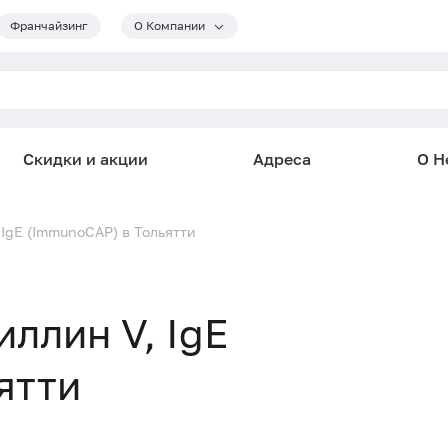
Франчайзинг
О Компании
Скидки и акции
Адреса
О He
 IgE (ImmunoCAP) в Тольятти
иллин V, IgE
ятти