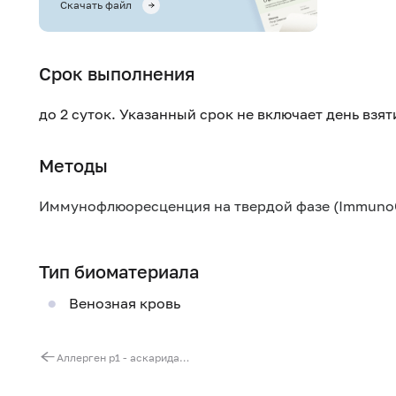
Скачать файл
Срок выполнения
до 2 суток. Указанный срок не включает день взя
Методы
Иммунофлюоресценция на твердой фазе (Immuno
Тип биоматериала
Венозная кровь
Аллерген p1 - аскарида (Ascaris lumbricoides), IgE (ImmunoCAP)