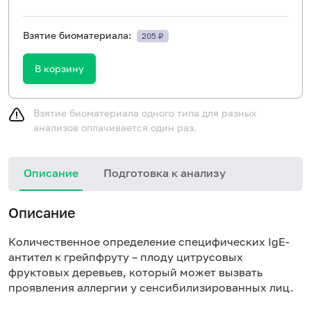
Взятие биоматериала:
205 ₽
В корзину
Взятие биоматериала одного типа для разных
анализов оплачивается один раз.
Описание
Подготовка к анализу
Н
Описание
Количественное определение специфических IgE-
антител к грейпфруту – плоду цитрусовых
фруктовых деревьев, который может вызвать
проявления аллергии у сенсибилизированных лиц.