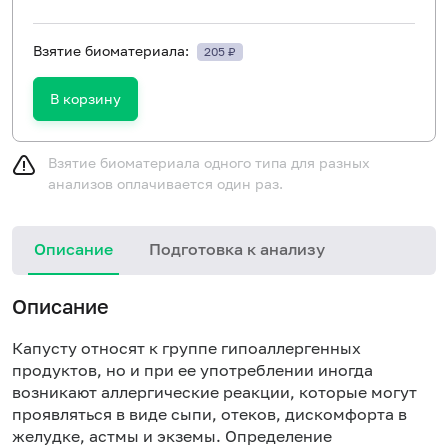
Взятие биоматериала:
205 ₽
В корзину
Взятие биоматериала одного типа для разных
анализов оплачивается один раз.
Описание
Подготовка к анализу
Н
Описание
Капусту относят к группе гипоаллергенных
продуктов, но и при ее употреблении иногда
возникают аллергические реакции, которые могут
проявляться в виде сыпи, отеков, дискомфорта в
желудке, астмы и экземы. Определение