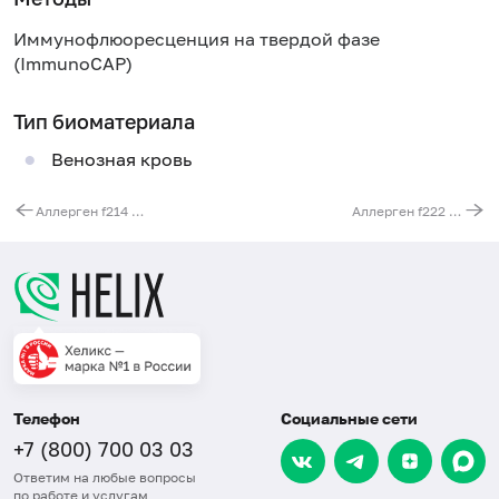
Иммунофлюоресценция на твердой фазе
(ImmunoCAP)
Тип биоматериала
Венозная кровь
Аллерген f214 - шпинат, IgE (ImmunoCAP)
Аллерген f222 - чай, IgE (ImmunoCAP)
Телефон
Социальные сети
+7 (800) 700 03 03
Ответим на любые вопросы
по работе и услугам