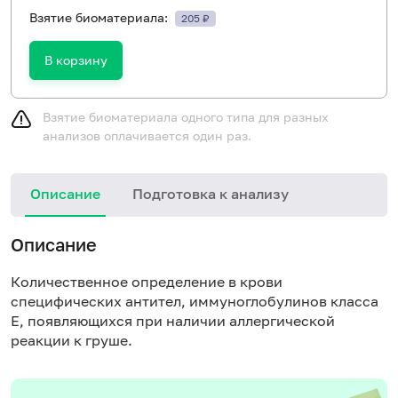
Взятие биоматериала:
205 ₽
В корзину
Взятие биоматериала одного типа для разных
анализов оплачивается один раз.
Описание
Подготовка к анализу
Н
Описание
Количественное определение в крови
специфических антител, иммуноглобулинов класса
E, появляющихся при наличии аллергической
реакции к груше.