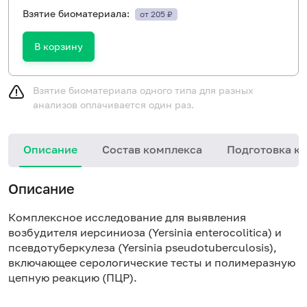
Взятие биоматериала:
от 205 ₽
В корзину
Взятие биоматериала одного типа для разных
анализов оплачивается один раз.
Описание
Состав комплекса
Подготовка к 
Описание
Комплексное исследование для выявления
возбудителя иерсиниоза (Yersinia enterocolitica) и
псевдотуберкулеза (Yersinia pseudotuberculosis),
включающее серологические тесты и полимеразную
цепную реакцию (ПЦР).