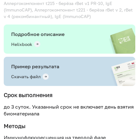
Аллергокомпонент t215 - берёза rBet v1 PR-10, IgE
(ImmunoCAP), Аллергокомпонент t221 - берёза rBet v 2, rBet
v 4 (рекомбинантный), IgE (ImmunoCAP)
Подробное описание
Helixbook
Пример результата
Скачать файл
Срок выполнения
до 3 суток. Указанный срок не включает день взятия
биоматериала
Методы
Иммунофлюоресценция на твердой фазе