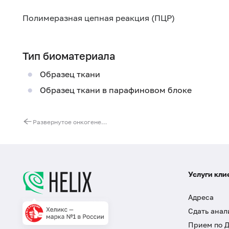
Полимеразная цепная реакция (ПЦР)
Тип биоматериала
Образец ткани
Образец ткани в парафиновом блоке
Развернутое онкогенетическое исследование при колоректальном раке (MSI, BRAF, KRAS, NRAS)
Услуги кли
Адреса
Сдать анал
Прием по 