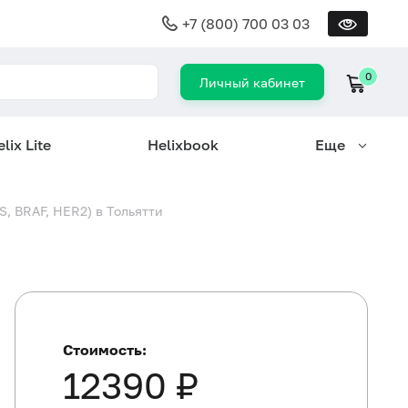
+7 (800) 700 03 03
0
Личный кабинет
lix Lite
Helixbook
Еще
, BRAF, HER2) в Тольятти
Стоимость:
12390 ₽