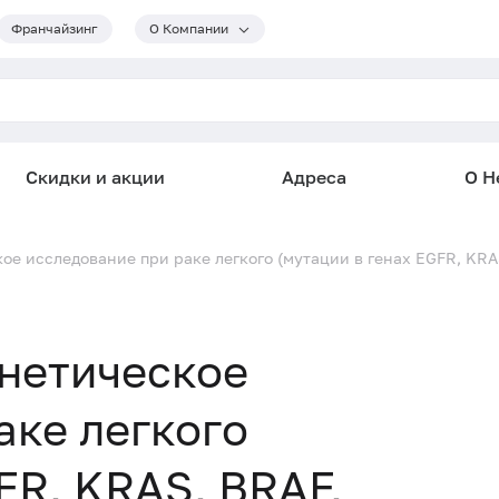
Франчайзинг
О Компании
Скидки и акции
Адреса
О He
ое исследование при раке легкого (мутации в генах EGFR, KRAS
нетическое
аке легкого
FR, KRAS, BRAF,