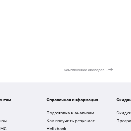
Комплексное обследование потери гетерозиготности (гены PTEN, RB1, TP53)
ентам
Справочная информация
Скидки
Подготовка к анализам
Скидки
изы
Как получить результат
Програ
ДМС
Helixbook