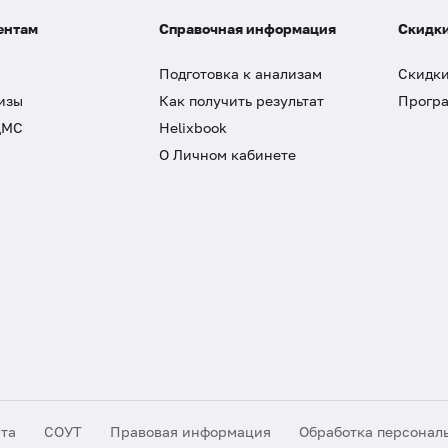
ентам
Справочная информация
Скидки
Подготовка к анализам
Скидки
изы
Как получить результат
Програ
ДМС
Helixbook
О Личном кабинете
йта
СОУТ
Правовая информация
Обработка персонал