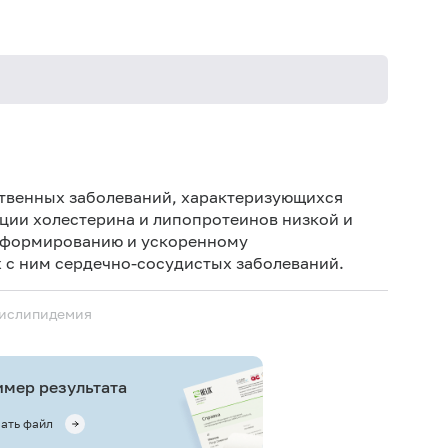
Не кури
ственных заболеваний, характеризующихся
ции холестерина и липопротеинов низкой и
у формированию и ускоренному
 с ним сердечно-сосудистых заболеваний.
дислипидемия
мер результата
ать файл