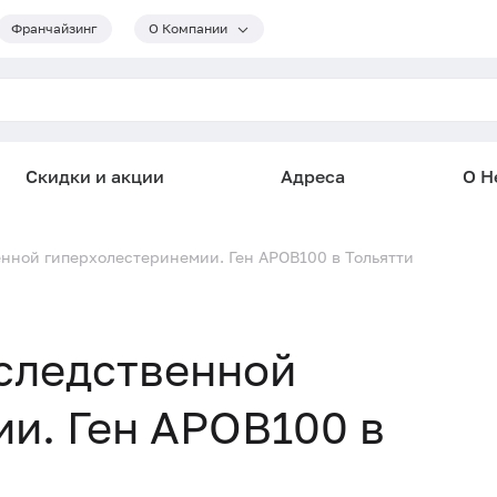
Франчайзинг
О Компании
Скидки и акции
Адреса
О He
енной гиперхолестеринемии. Ген APOB100 в Тольятти
следственной
и. Ген APOB100 в