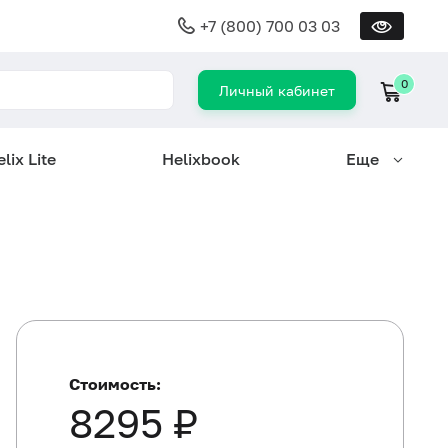
+7 (800) 700 03 03
0
Личный кабинет
lix Lite
Helixbook
Еще
Стоимость:
8295 ₽