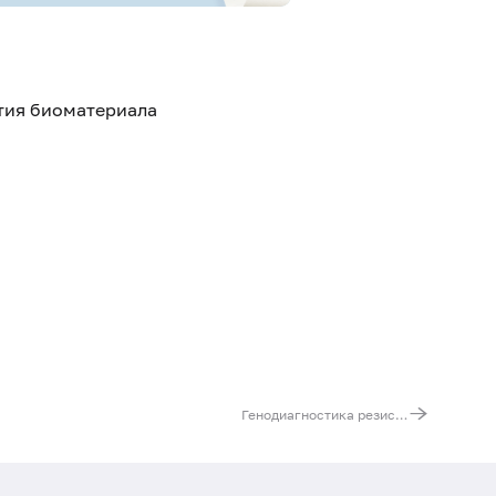
ятия биоматериала
Генодиагностика резистентности к терапии гепатита С типов 1a, 1b, 3. Гены NS3, NS5A, NS5B