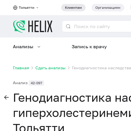
Тольятти
Клиентам
Организациям
Анализы
Запись к врачу
Главная
Сдать анализы
Генодиагностика наследств
Анализ
42-097
Генодиагностика на
гиперхолестеринеми
Тольятти