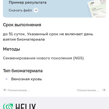
Пример результата
Скачать файл
Срок выполнения
до 51 суток. Указанный срок не включает день
взятия биоматериала
Методы
Секвенирование нового поколения (NGS)
Тип биоматериала
Венозная кровь
Полногенное молекулярно-генетическое исследование при семейной гиперхолестеринемии (гены LDLR, APOB, PCSK9, LDLRAP1) методом NGS
Полногенное молекулярно-генетическое исследование при врожденном ангионевротическом отеке (ген SERPING1)