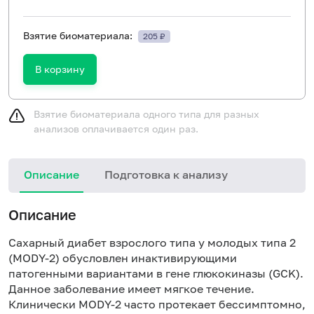
Взятие биоматериала:
205 ₽
В корзину
Взятие биоматериала одного типа для разных
анализов оплачивается один раз.
Описание
Подготовка к анализу
Н
Описание
и
Сахарный диабет взрослого типа у молодых типа 2
в
(MODY-2) обусловлен инактивирующими
патогенными вариантами в гене глюкокиназы (GCK).
Данное заболевание имеет мягкое течение.
Клинически MODY-2 часто протекает бессимптомно,