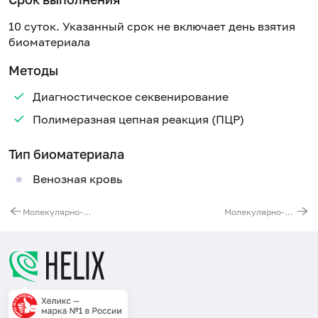
10 суток. Указанный срок не включает день взятия
биоматериала
Методы
Диагностическое секвенирование
Полимеразная цепная реакция (ПЦР)
Тип биоматериала
Венозная кровь
Молекулярно-генетическая диагностика митохондриальных заболеваний и атрофии зрительного нерва Лебера (выявление делеций и дупликаций митохондриальной ДНК и 6 распространенных патогенных вариантов)
Молекулярно-генетическая диагностика наследственного транстиретинового амилоидоза. Ген TTR