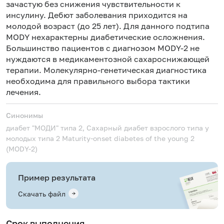
зачастую без снижения чувствительности к
инсулину. Дебют заболевания приходится на
молодой возраст (до 25 лет). Для данного подтипа
MODY нехарактерны диабетические осложнения.
Большинство пациентов с диагнозом MODY-2 не
нуждаются в медикаментозной сахароснижающей
терапии. Молекулярно-генетическая диагностика
необходима для правильного выбора тактики
лечения.
Синонимы
диабет "МОДИ" типа 2, Сахарный диабет взрослого типа у
молодых типа 2
Maturity-onset diabetes of the young 2
(MODY-2)
Пример результата
Скачать файл
Срок выполнения