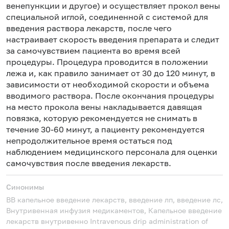
венепункции и другое) и осуществляет прокол вены
специальной иглой, соединенной с системой для
введения раствора лекарств, после чего
настраивает скорость введения препарата и следит
за самочувствием пациента во время всей
процедуры. Процедура проводится в положении
лежа и, как правило занимает от 30 до 120 минут, в
зависимости от необходимой скорости и объема
вводимого раствора. После окончания процедуры
на место прокола вены накладывается давящая
повязка, которую рекомендуется не снимать в
течение 30-60 минут, а пациенту рекомендуется
непродолжительное время остаться под
наблюдением медицинского персонала для оценки
самочувствия после введения лекарств.
Синонимы
ВВ капельное введение лекарств, введение лп, введение лс,
Внутривенная инфузия медикаментов, Капельное введение
лекарств внутривенно
Intravenous drip administration of