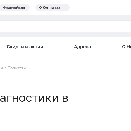
Франчайзинг
О Компании
Скидки и акции
Адреса
О He
и в Тольятти
иагностики в