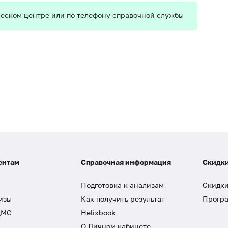
ическом центре или по телефону справочной службы
ентам
Справочная информация
Скидки
Подготовка к анализам
Скидки
изы
Как получить результат
Програ
ДМС
Helixbook
О Личном кабинете