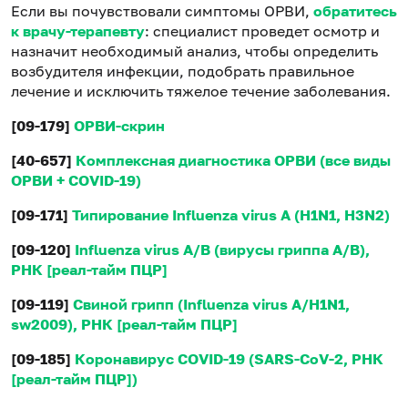
Если вы почувствовали симптомы ОРВИ,
обратитесь
к врачу-терапевту
: специалист проведет осмотр и
назначит необходимый анализ, чтобы определить
возбудителя инфекции, подобрать правильное
лечение и исключить тяжелое течение заболевания.
[09-179]
ОРВИ-скрин
[40-657]
Комплексная диагностика ОРВИ (все виды
ОРВИ + COVID-19)
[09-171]
Типирование Influenza virus A (H1N1, H3N2)
[09-120]
Influenza virus A/B (вирусы гриппа А/В),
РНК [реал-тайм ПЦР]
[09-119]
Свиной грипп (Influenza virus A/H1N1,
sw2009), РНК [реал-тайм ПЦР]
[09-185]
Коронавирус COVID-19 (SARS-CoV-2, РНК
[реал-тайм ПЦР])