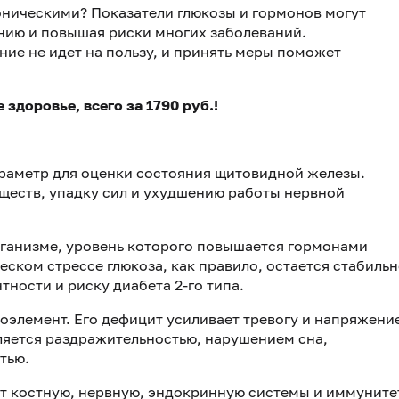
роническими? Показатели глюкозы и гормонов могут
ению и повышая риски многих заболеваний.
ие не идет на пользу, и принять меры поможет
 здоровье, всего за 1790 руб.!
раметр для оценки состояния щитовидной железы.
еществ, упадку сил и ухудшению работы нервной
рганизме, уровень которого повышается гормонами
еском стрессе глюкоза, как правило, остается стабиль
ности и риску диабета 2-го типа.
элемент. Его дефицит усиливает тревогу и напряжени
вляется раздражительностью, нарушением сна,
тью.
т костную, нервную, эндокринную системы и иммуните