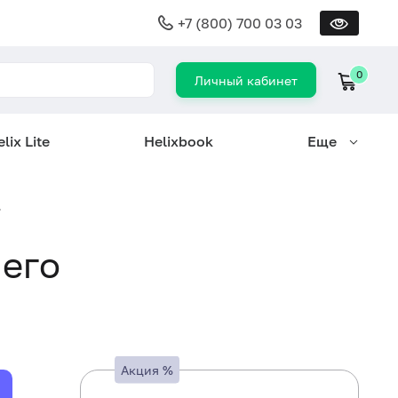
+7 (800) 700 03 03
0
Личный кабинет
lix Lite
Helixbook
Еще
.
 его
Акция
%