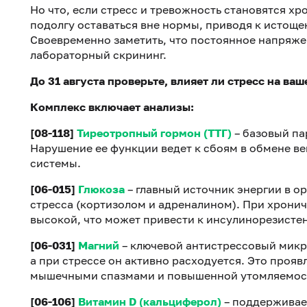
Но что, если стресс и тревожность становятся х
подолгу оставаться вне нормы, приводя к истощ
Своевременно заметить, что постоянное напряжен
лабораторный скрининг.
До 31 августа проверьте, влияет ли стресс на ваше
Комплекс включает анализы:
[08-118]
Тиреотропный гормон (ТТГ)
– базовый па
Нарушение ее функции ведет к сбоям в обмене в
системы.
[06-015]
Глюкоза
– главный источник энергии в о
стресса (кортизолом и адреналином). При хронич
высокой, что может привести к инсулинорезистент
[06-031]
Магний
– ключевой антистрессовый микро
а при стрессе он активно расходуется. Это проя
мышечными спазмами и повышенной утомляемос
[06-106]
Витамин D (кальциферол)
– поддерживае