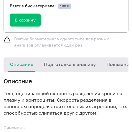
Взятие биоматериала:
180 ₽
В корзину
Взятие биоматериала одного типа для разных
анализов оплачивается один раз.
Описание
Подготовка к анализу
Показания
Описание
Тест, оценивающий скорость разделения крови на
плазму и эритроциты. Скорость разделения в
основном определяется степенью их агрегации, т. е.
способностью слипаться друг с другом.
Синонимы