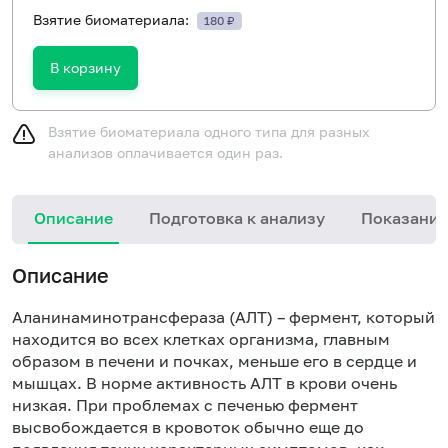
Взятие биоматериала:
180 ₽
В корзину
Взятие биоматериала одного типа для разных
анализов оплачивается один раз.
Описание
Подготовка к анализу
Показания
Описание
Аланинаминотрансфераза (АЛТ) – фермент, который
находится во всех клетках организма, главным
образом в печени и почках, меньше его в сердце и
мышцах. В норме активность АЛТ в крови очень
низкая. При проблемах с печенью фермент
высвобождается в кровоток обычно еще до