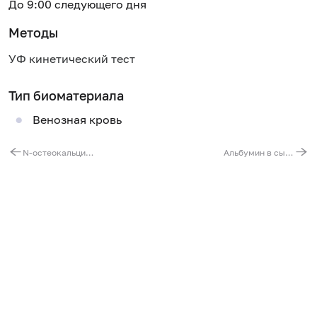
До 9:00 следующего дня
Методы
УФ кинетический тест
Тип биоматериала
Венозная кровь
N-остеокальцин - маркер костного ремоделирования
Альбумин в сыворотке