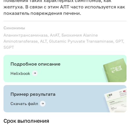
появления таких характерных симптомов, как
желтуха
. В связи с этим АЛТ часто используется как
показатель повреждения печени.
Синонимы
Аланинтрансаминаза, АлАТ, Биохимия
Alanine
Aminotransferase, ALT, Glutamic Pyruvate Transaminase, GPT,
SGPT
Подробное описание
Helixbook
Пример результата
Скачать файл
Срок выполнения