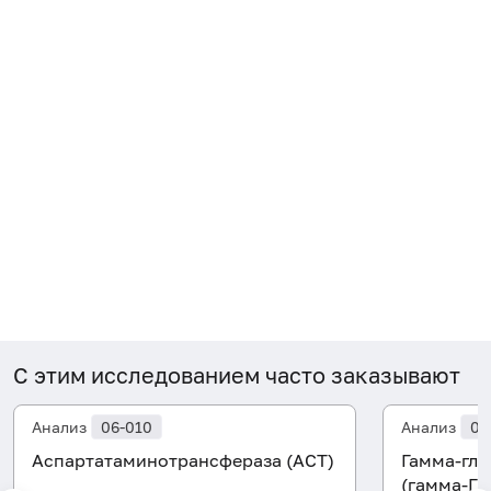
С этим исследованием часто заказывают
Анализ
06-010
Анализ
06
Аспартатаминотрансфераза (АСТ)
Гамма-гл
(гамма-ГТ