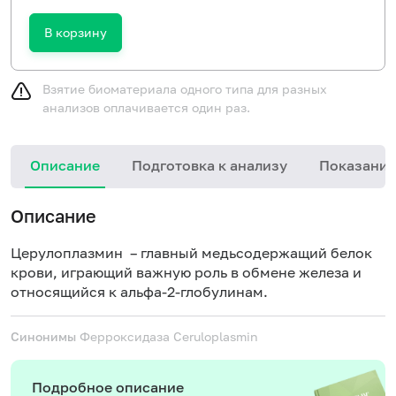
В корзину
Взятие биоматериала одного типа для разных
анализов оплачивается один раз.
Описание
Подготовка к анализу
Показания
Описание
Церулоплазмин – главный медьсодержащий белок
крови, играющий важную роль в обмене железа и
относящийся к альфа-2-глобулинам.
Синонимы
Ферроксидаза
Ceruloplasmin
Подробное описание