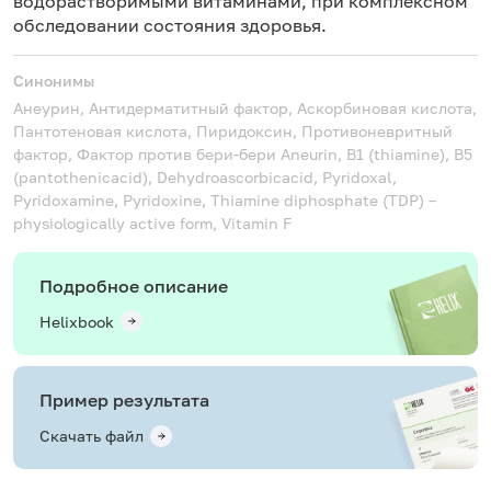
водорастворимыми витаминами, при комплексном
обследовании состояния здоровья.
Синонимы
Анеурин, Антидерматитный фактор, Аскорбиновая кислота,
Пантотеновая кислота, Пиридоксин, Противоневритный
фактор, Фактор против бери-бери
Aneurin, B1 (thiamine), B5
(pantothenicacid), Dehydroascorbicacid, Pyridoxal,
Pyridoxamine, Pyridoxine, Thiamine diphosphate (TDP) –
physiologically active form, Vitamin F
Подробное описание
Helixbook
Пример результата
Скачать файл