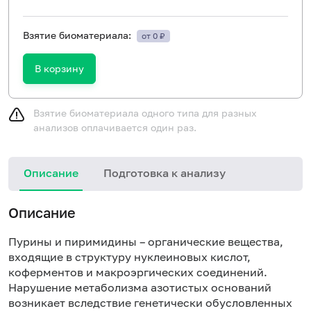
Взятие биоматериала:
от 0 ₽
В корзину
Взятие биоматериала одного типа для разных
анализов оплачивается один раз.
Описание
Подготовка к анализу
И
Описание
м
с
Пурины и пиримидины – органические вещества,
входящие в структуру нуклеиновых кислот,
коферментов и макроэргических соединений.
Нарушение метаболизма азотистых оснований
возникает вследствие генетически обусловленных