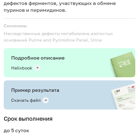
дефектов ферментов, участвующих в обмене
пуринов и пиримидинов.
Синонимы
Наследственные дефекты метаболизма азотистых
оснований
Purine and Pyrimidine Panel, Urine
Подробное описание
Helixbook
Пример результата
Скачать файл
Срок выполнения
до 5 суток