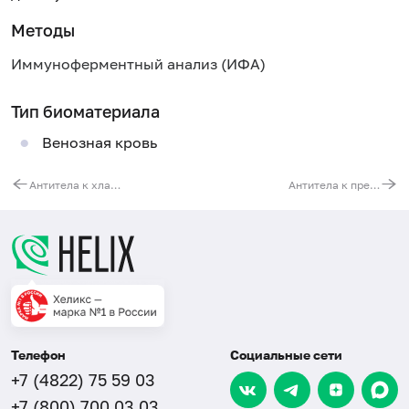
Методы
Иммуноферментный анализ (ИФА)
Тип биоматериала
Венозная кровь
Антитела к хламидии трахоматис (Chlamydia trachomatis, IgG)
Антитела к предраннему белку цитомегаловируса (CMV IEA, IgM/IgG)
Телефон
Социальные сети
+7 (4822) 75 59 03
+7 (800) 700 03 03