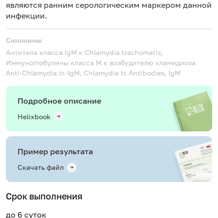
являются ранним серологическим маркером данной
инфекции.
Синонимы
Антитела класса IgM к Chlamydia trachomatis,
Иммуноглобулины класса M к возбудителю хламидиоза
Anti-Chlamydia tr.-IgM, Chlamydia tr. Antibodies, IgM
Подробное описание
Helixbook
Пример результата
Скачать файл
Срок выполнения
до 6 суток