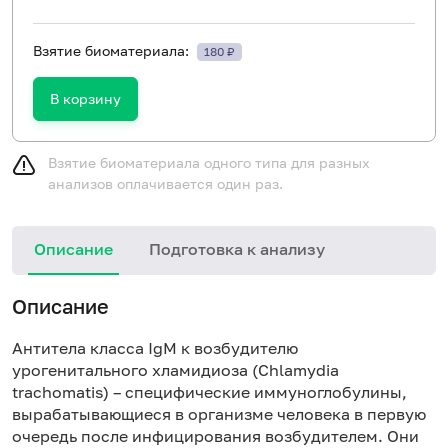
Взятие биоматериала:
180 ₽
В корзину
Взятие биоматериала одного типа для разных
анализов оплачивается один раз.
Описание
Подготовка к анализу
Н
Описание
Антитела класса IgM к возбудителю
урогенитального хламидиоза (Chlamydia
trachomatis) – специфические иммуноглобулины,
вырабатывающиеся в организме человека в первую
очередь после инфицирования возбудителем. Они