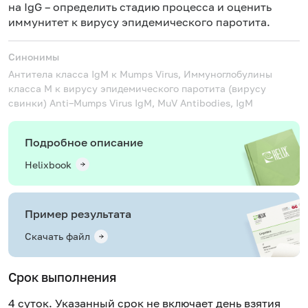
на IgG – определить стадию процесса и оценить
иммунитет к вирусу эпидемического паротита.
Синонимы
Антитела класса IgM к Mumps Virus, Иммуноглобулины
класса M к вирусу эпидемического паротита (вирусу
свинки)
Anti–Mumps Virus IgM, MuV Antibodies, IgM
Подробное описание
Helixbook
Пример результата
Скачать файл
Срок выполнения
4 суток. Указанный срок не включает день взятия