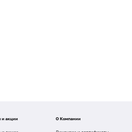
 и акции
О Компании
 и акции
Лицензии и сертификаты