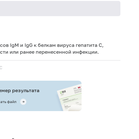
Не кури
в IgM и IgG к белкам вируса гепатита С,
ти или ранее перенесенной инфекции.
 С
мер результата
ать файл