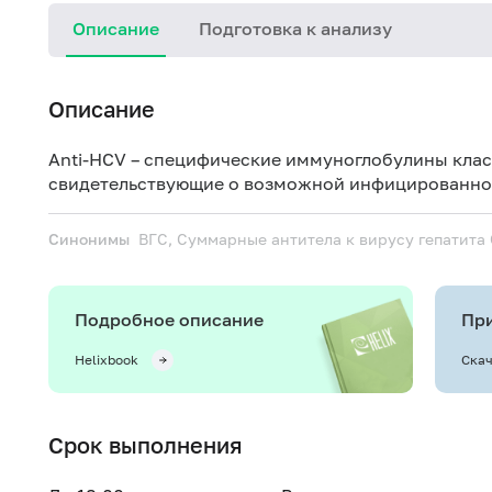
Описание
Подготовка к анализу
Описание
Anti-HCV – специфические иммуноглобулины классо
свидетельствующие о возможной инфицированнос
Синонимы
ВГС, Суммарные антитела к вирусу гепатита
Подробное описание
При
Helixbook
Скач
Срок выполнения