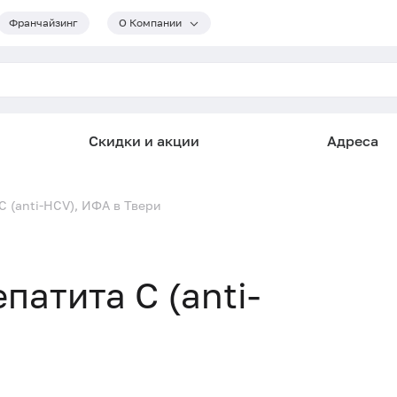
Франчайзинг
О Компании
Скидки и акции
Адреса
C (anti-HCV), ИФА в Твери
патита C (anti-