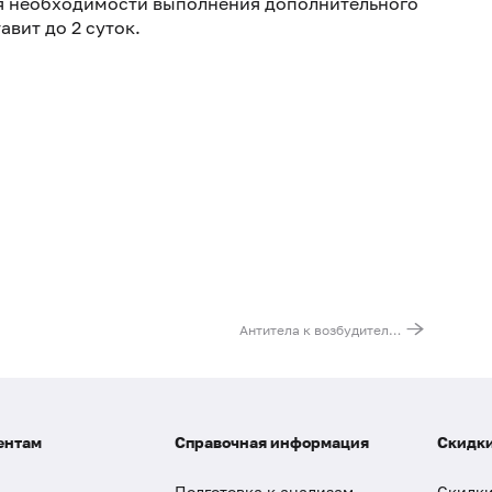
ия необходимости выполнения дополнительного
вит до 2 суток.
Антитела к возбудителю столбняка (Clostridium tetani, IgG)
ентам
Справочная информация
Скидки
Подготовка к анализам
Скидки