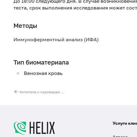
До 18:00 следующего дня. В случае возникновен
теста, срок выполнения исследования может соста
Методы
Иммуноферментный анализ (ИФА)
Тип биоматериала
Венозная кровь
Антитела к сероварам A, B, C1, C2, D, E сальмонелл (Salmonella spp.)
Услуги кли
Адреса