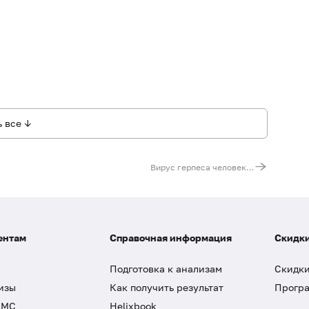
 все ↓
Вирус герпеса человека 6-го типа (Human Herpes Virus 6), ДНК [реал-тайм ПЦР], количественно
ентам
Справочная информация
Скидки
Подготовка к анализам
Скидки
изы
Как получить результат
Програ
ДМС
Helixbook