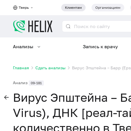
Тверь
Клиентам
Организациям
Анализы
Запись к врачу
Главная
Сдать анализы
Вирус Эпштейна – Барр (Epst
Анализ
09-181
Вирус Эпштейна – Ба
Virus), ДНК [реал-т
количественно в Тв