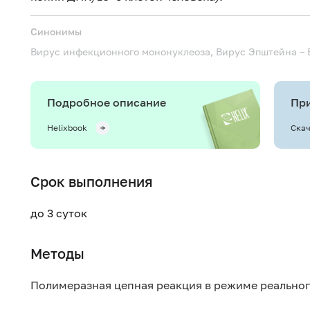
Синонимы
Вирус инфекционного мононуклеоза, Вирус Эпштейна – 
Подробное описание
При
Helixbook
Скач
Срок выполнения
до 3 суток
Методы
Полимеразная цепная реакция в режиме реально