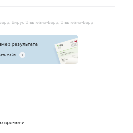
Барр, Вирус Эпштейна-Барр, Эпштейна-Барр
мер результата
ать файл
го времени