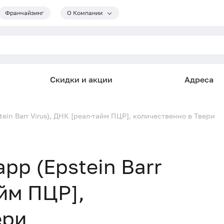
Франчайзинг
О Компании
Скидки и акции
Адреса
ein Barr Virus), ДНК [реал-тайм ПЦР], количественно в Твери
рр (Epstein Barr
айм ПЦР],
ери