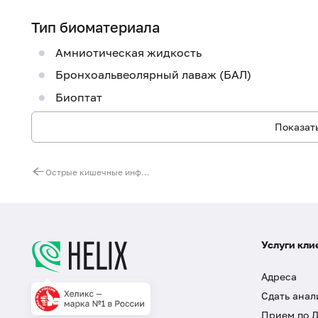
Тип биоматериала
Амниотическая жидкость
Бронхоальвеолярный лаваж (БАЛ)
Биоптат
Показать
Острые кишечные инфекции (Rotavirus A, Norovirus II, Astrovirus)
Услуги кли
Адреса
Сдать анал
Прием по 