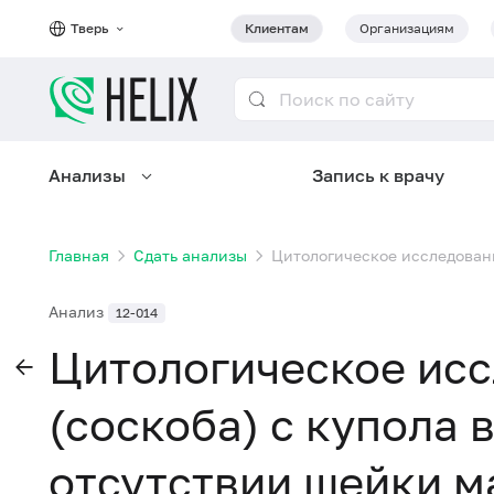
Тверь
Клиентам
Организациям
Анализы
Запись к врачу
Главная
Сдать анализы
Цитологическое исследовани
Анализ
12-014
Цитологическое ис
(соскоба) с купола 
отсутствии шейки м