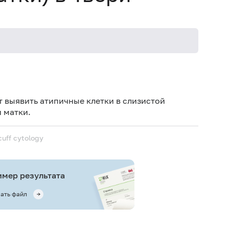
Специа
 выявить атипичные клетки в слизистой
 матки.
cuff cytology
мер результата
ать файл