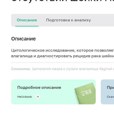
Описание
Подготовка к анализу
Описание
Цитологическое исследование, которое позволяет
влагалища и диагностировать рецидив рака шейки
Синонимы
Цитология мазка с культи влагалища
Vaginal 
Подробное описание
При
Helixbook
Скач