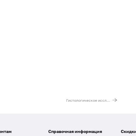
Гистологическое исследование нефробиоптата (включая EM-исследования)
ентам
Справочная информация
Скидки