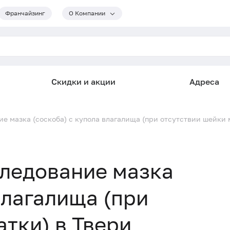
Франчайзинг
О Компании
Скидки и акции
Адреса
е мазка (соскоба) с купола влагалища (при отсутствии шейки 
следование мазка
влагалища (при
атки) в Твери