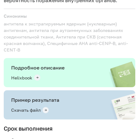
вероятность поражения внутренних органов.
Синонимы
антитела к экстрагируемым ядерным (нуклеарным)
антигенам, антитела при аутоиммунных заболеваниях
соединительной ткани, Антитела при СКВ (системная
красная волчанка), Специфичные АНА
anti-CENP-B, anti-
CENT-B
Подробное описание
Helixbook
Пример результата
Скачать файл
Срок выполнения