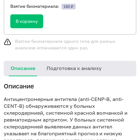
Взятие биоматериала:
180 ₽
В корзину
Взятие биоматериала одного типа для разных
анализов оплачивается один раз.
Описание
Подготовка к анализу
Н
Описание
Антицентромерные антитела (anti-CENP-B, anti-
CENT-B) обнаруживаются у больных
склеродермией, системной красной волчанкой и
ревматоидным артритом. У больных системной
склеродермией выявление данных антител
указывает на благоприятный прогноз и низкую