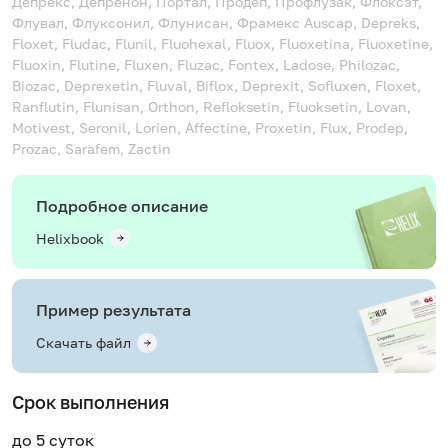
Депрекс, Депренон, Портал, Продеп, Профлузак, Флоксэт,
Флувал, Флуксонил, Флунисан, Фрамекс
Auscap, Depreks,
Floxet, Fludac, Flunil, Fluohexal, Fluox, Fluoxetina, Fluoxetine,
Fluoxin, Flutine, Fluxen, Fluzac, Fontex, Ladose, Philozac,
Biozac, Deprexetin, Fluval, Biflox, Deprexit, Sofluxen, Floxet,
Ranflutin, Flunisan, Orthon, Refloksetin, Fluoksetin, Lovan,
Motivest, Seronil, Lorien, Affectine, Proxetin, Flux, Prodep,
Prozac, Sarafem, Zactin
Подробное описание
Helixbook
Пример результата
Скачать файл
Срок выполнения
до 5 суток