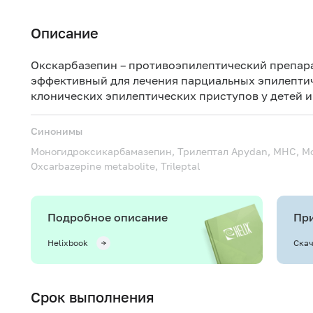
Описание
Окскарбазепин – противоэпилептический препар
эффективный для лечения парциальных эпилептич
клонических эпилептических приступов у детей и
Синонимы
Моногидроксикарбамазепин, Трилептал
Apydan, MHC, Mo
Oxcarbazepine metabolite, Trileptal
Подробное описание
При
Helixbook
Скач
Срок выполнения