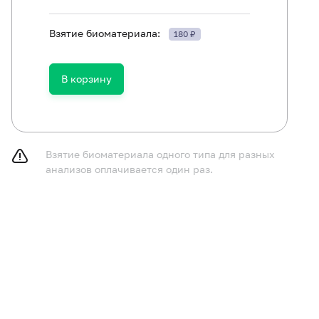
Взятие биоматериала:
180 ₽
ям в возрасте до 1 года не принимать пищу в течение 
принимать пищу в течение 2-3 часов до исследования,
газированную воду.
В корзину
курить в течение 30 минут до исследования.
Взятие биоматериала одного типа для разных
анализов оплачивается один раз.