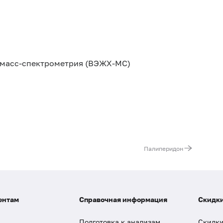
масс-спектрометрия (ВЭЖХ-МС)
Палиперидон
ентам
Справочная информация
Скидки
Подготовка к анализам
Скидки