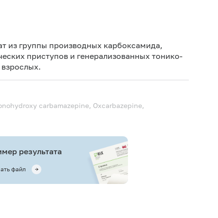
Дет
Не 
ат из группы производных карбоксамида,
не
еских приступов и генерализованных тонико-
 взрослых.
Не 
nohydroxy carbamazepine, Oxcarbazepine,
мер результата
ать файл