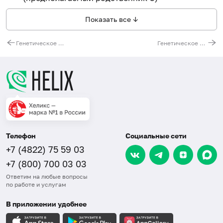
Показать все ↓
Генетическое установление близкого родства (дядя/тетя - племянник/племянница; бабушка/дедушка - внук/внучка; брат/сестра - брат/сестра)
Генетическое установление родства, тестирование Х-хромосомы (2 участника:бабушка по линии отца – внучка, сводные сестры по отцу)
Телефон
Социальные сети
+7 (4822) 75 59 03
+7 (800) 700 03 03
Ответим на любые вопросы
по работе и услугам
В приложении удобнее