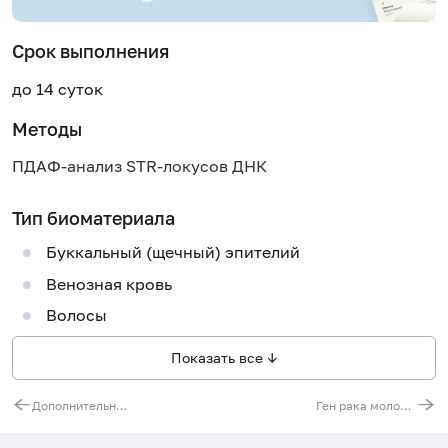
Срок выполнения
до 14 суток
Методы
ПДАФ-анализ STR-локусов ДНК
Тип биоматериала
Буккальный (щечный) эпителий
Венозная кровь
Волосы
Показать все ↓
Дополнительный участник исследования к 17-034
Ген рака молочной железы 1 (BRCA1). Выявление мутации 185delAG (нарушение структуры белка)