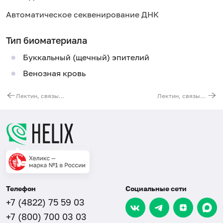
Автоматическое секвенирование ДНК
Тип биоматериала
Буккальный (щечный) эпителий
Венозная кровь
Лектин, связывающий маннозу (MBL2). Выявление мутации C154T (Arg52Cys)
Лектин, связывающий маннозу (MBL2). Выявление мутации G170A (Gly57Glu)
Телефон
Социальные сети
+7 (4822) 75 59 03
+7 (800) 700 03 03