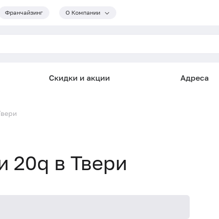
Франчайзинг
О Компании
Скидки и акции
Адреса
Твери
и 20q в Твери