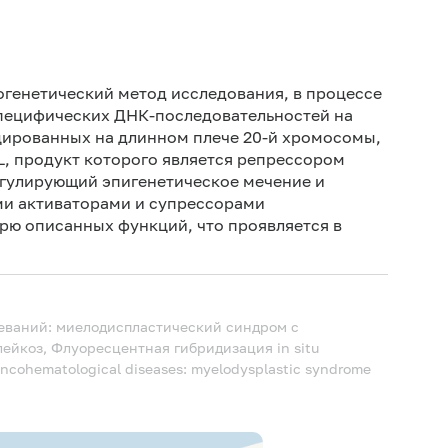
Ис
пре
тогенетический метод исследования, в процессе
Ис
специфических ДНК-последовательностей на
ин
цированных на
длинном плече
20-й хромосомы,
, продукт которого является репрессором
регулирующий эпигенетическое мечение и
ми активаторами и супрессорами
рю описанных функций, что проявляется в
еваний: миелодиспластический синдром с
ейкоз, Флуоресцентная гибридизация in situ
f oncohematological diseases: myelodysplastic syndrome