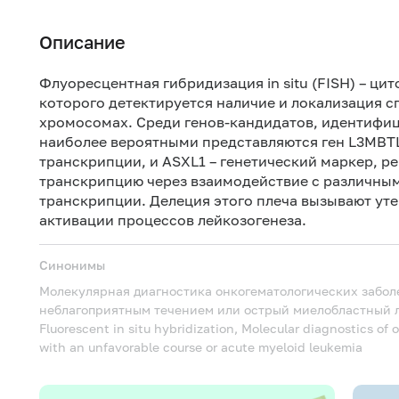
Описание
Флуоресцентная гибридизация in situ (FISH) – ци
которого детектируется наличие и локализация 
хромосомах. Среди генов-кандидатов, идентифи
наиболее вероятными представляются ген L3MBTL
транскрипции, и ASXL1 – генетический маркер, 
транскрипцию через взаимодействие с различны
транскрипции.
Делеция
этого плеча вызывают уте
активации процессов лейкозогенеза.
Синонимы
Молекулярная диагностика онкогематологических забол
неблагоприятным течением или острый миелобластный л
Fluorescent in situ hybridization, Molecular diagnostics o
with an unfavorable course or acute myeloid leukemia