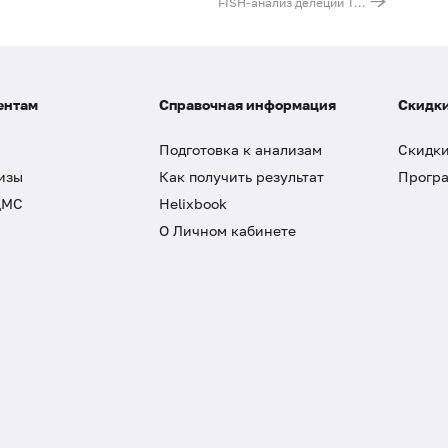
FISH-анализ делеции ТР53 гена
ентам
Справочная информация
Скидки
Подготовка к анализам
Скидки
изы
Как получить результат
Програ
ДМС
Helixbook
О Личном кабинете