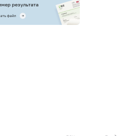
мер результата
ать файл