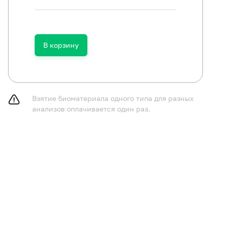
ключить (по согласованию с врачом) прием антибактер
паратов в течение 14 дней до исследования.
В корзину
следование рекомендуется проводить не ранее чем чер
фекционных/острых воспалительных заболеваний.
Взятие биоматериала одного типа для разных
анализов оплачивается один раз.